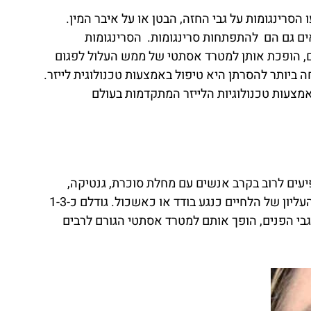
הסרינגומות על גבי החזה, הבטן או על איבר המין.
יאים גם הם להתפתחות סרינגומות. הסרינגומות
נים, הופכת אותן למטרד אסתטי של ממש העלול לפגום
יותר להסרתן היא טיפול באמצעות טכנולוגית לייזר.
מצעות טכנולוגיות הלייזר המתקדמות בעולם
יעים לרוב בקרב אנשים עם מחלת סוכרת, גנטיקה,
תסמונת דאון, תסמונת מרפן ותסמונת אהלר – דנלוס. הסרינגומות נוטות להופיע על גבי העפעפיים התחתונים ובחלק העליון של הלחיים כנגע בודד או כאשכול. גודלם כ-1-3
גבי הפנים, הופך אותם למטרד אסתטי הגורם לרבים