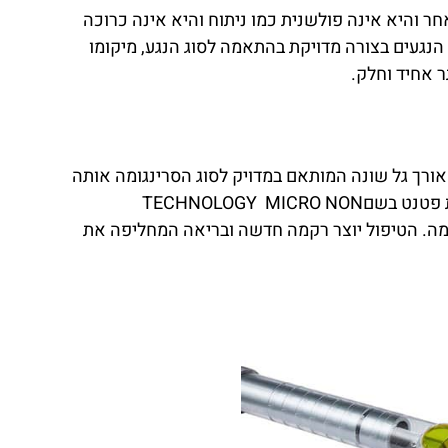
 והיא אינה פולשנית כמו ניתוח והיא אינה כרוכה
הנגעים בצורה מדויקת בהתאמה לסוג הנגע, מיקומו
ר אחיד וחלק.
ורך גל שונה המותאם במדויק לסוג הסרינגומה אותה
יש להסיר. הטיפול אינו פולשני ואינו כואב וכן, הוא אינו פוגע ברקמת העור העליונה. המכשיר פועל בטכנולוגיה מוגנת פטנט בשםTECHNOLOGY MICRO NON
עליונה והסרת הסרינגומה. הטיפול יוצר רקמה חדשה ובריאה המחליפה את