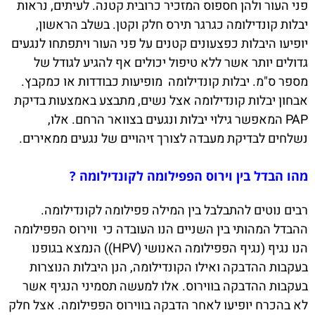
פני העור ולהן חספוס המזכיר כרובית קטנה. לעיתים, נראות
יבלות קונדילומה כגרגר תירס חלק וקטן. בשלב הראשון,
יופיעו היבלות כפצעונים קטנים על פני העור ויתפתחו לנגעים
גדולים יותר אשר ללא טיפול יכולים אף להגיע לגודל של
מספר ס"מ. יבלות קונדילומה מופיעות כבודדות או כמקבץ.
אבחון יבלות קונדילומה אצל נשים, מתבצע באמצעות בדיקת
PAP המאפשר גילוי יבלות ונגעים בצוואר הרחם. אלו,
נשלחים לבדיקת מעבדה לצורך זיהויים של נגעים ממאירים.
מהו הבדל בין וירוס הפפילומה לקונדילומה ?
רבים נוטים להתבלבל בין המילה פפילומה לקונדילומה.
ההבדל המהותי בין השניים הנו העובדה כי ווירוס הפפילומה
הנו נגיף (נגיף הפפילומה האנושי (HPV)) הנמצא בגופנו
בעקבות ההדבקה ואילו הקונדילומה, הנן היבלות הנוצרות
בעקבות ההדבקה בווירוס. אלו למעשה תסמיני הנגיף אשר
לא בהכרח יופיעו לאחר הדבקה בווירוס הפפילומה. אצל חלק