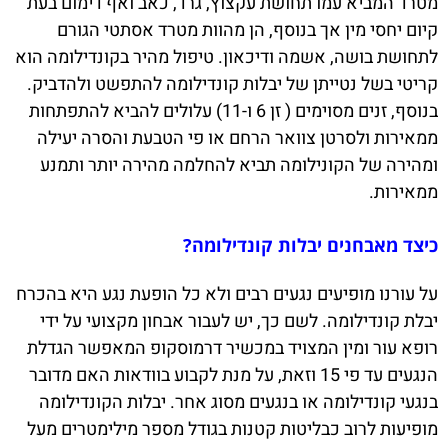
מטרד המביא עמו תחושת עקצוץ, גרד, כאב ואף דימום בעת
קיום יחסי מין אך בנוסף, הן מהוות מטרד אסתטי הגורם
לתחושת בושה, אשמה ודיכאון. טיפול מהיר בקונדילומה הוא
קריטי בשל נטייתן של יבלות קונדילומה להתפשט ולהדביק.
בנוסף, זנים מסוימים ( זן 6 ו-11) עלולים להביא להתפתחות
ממאירות ולסרטן צוואר הרחם או פי הטבעת והסרה יעילה
ומהירה של הקונילומה תביא להחלמה מהירה יותר ותמנע
ממאירות.
כיצד מאבחנים יבלות קונדילומה?
על עורנו מופיעים נגעים רבים ולא כל הופעת נגע היא בהכרח
יבלת קונדילומה. לשם כך, יש לעבור אבחון מקצועי על ידי
רופא עור ומין המצויד במכשיר דרמוסקופ המאפשר הגדלת
הנגעים עד פי 15 וזאת, על מנת לקבוע בוודאות האם מדובר
בנגעי קונדילומה או בנגעים מסוג אחר. יבלות הקונדילומה
מופיעות לרוב כבליטות קטנות בגודל מספר מילימטרים מעל