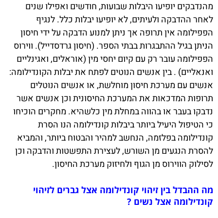
מהנדבקים יופיעו היבלות שבועות, חודשים ואפילו שנים
לאחר ההדבקה ולעיתים, לא יופיעו יבלות כלל. לנגיף
הפפילומה אין תרופה אך ניתן למנוע הדבקה על ידי חיסון
הניתן בגיל ההתבגרות בבתי הספר. (חיסון גרדסדייל). ווירוס
הפפילומה עובר רק עם קיום יחסי מין (אוראלים, ואגינליים
ואנאליים) . בין אנשים הנוטים לפתח את יבלות הקונדילומה:
אנשים עם מערכת חיסון מוחלשת, או אנשים הנוטלים
תרופות המדכאות את המערכת החיסונית וכן אנשים אשר
נדבקו בעבר או בהווה במחלת מין כלשהיא. מחקרים הוכיחו
כי הטיפול היעיל ביותר ביבלות קונדילומה הנו הסרת
קונדילומה בפלזמה, הנחשב למהיר והבטוח ביותר, והמביא
להסרת הנגעים מן השורש, לעצירת התפשטות והדבקה וכן
לסילוק הווירוס מן הגוף ולחיזוק מערכת החיסון.
מה ההבדל בין זיהוי קונדילומה אצל גברים לזיהוי
קונדילומה אצל נשים ?