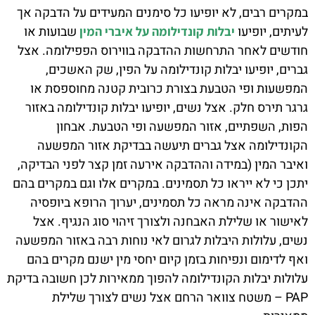
במקרים רבים, לא יופיעו כל סימנים המעידים על הדבקה אך
לעיתים, יופיעו
שבועות או
יבלות קונדילומה על איברי המין
חודשים לאחר התרחשות ההדבקה בווירוס הפפילומה. אצל
גברים, יופיעו יבלות קונדילומה על הפין, שק האשכים,
המפשעות ופי הטבעת בצורת כרובית קטנה מחוספסת או
גרגר תירס חלק. אצל נשים, יופיעו יבלות קונדילומה באזור
הפות, השפתיים, אזור המפשעה ופי הטבעת. אבחון
הקונדילומה אצל גברים תיעשה בבדיקת אזור המפשעה
ואיבר המין (במידה וההדבקה אירעה זמן קצר לפני הבדיקה,
יתכן כי לא ייראו כל תסמינים. במקרים אלו וגם במקרים בהם
ההדבקה אינה מראה כל תסמינים, יערוך הרופא ביופסיה
לאישור או שלילת האבחנה ולצורך זיהוי סוג הנגיף. אצל
נשים, עלולות היבלות לגרום לאי נוחות רבה באזור המפשעה
ואף לדימום ונפיחות בזמן קיום יחסי מין ישנם מקרים בהם
עלולות יבלות הקונדילומה להפוך ממאירות לכן חשובה בדיקת
PAP – משטח צוואר הרחם אצל נשים לצורך שלילת