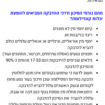
ממאירות.
מהם גורמי הסיכון ודרכי ההדבקה המביאים להופעת
יבלות קונדילומה?
קיום יחסי מין לא מוגנים
ריבוי בני/בנות זוג
יחסי מין אוראליים, וגינליים או אנאליים עלולים כולם
להביא להדבקה
חפצים נגועים (אסלת שירותים, ויברטור, תחתונים ועוד)
גילאים שכיחים להידבקות הנם 17-33 מהווים כ-90%
מהסיכון להדבקה
חשוב לדעת כי שימוש בקונדום אינו מונע לחלוטין
הדבקה בווירוס הפפילומה שכן חיכוך בעור נגוע מחוץ
לקונדום ובשק האשכים עלול להביא להדבקה.
הימצאות מחלת מין נוספת בגוף כגון זיבה או עגבת,
עלולה להגביר את הסיכון להדבקה
מערכת חיסונית מדוכאת בשל נטילת תרופות עלולה