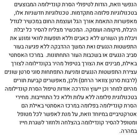
הנפשי וזאת, הודות לטיפולי הסרת קונדילומה המבוצעים
בטכנולוגיות פלזמה מתקדמות. טכנולוגיות חדשניות אלו,
מאפשרות התאמת אורך הגל ועוצמת החום במכשיר לגודל
היבלת, מיקומה ועומקה. המכשיר מצליח להסיר כל יבלת
ויבלת מן השורש ללא כאבים וללא תופעות לוואי ומונע את
התפשטות הנגעים ואת המשך ההדבקה ללא פגיעה בעור
סביב הנגעים או בשכבות העור התחתונות. במרכז האסתטי
באילת, מבינים את הצורך בטיפול מהיר בקונדילומה לצורך
עצירת התפשטות הנגעים ומניעת התפתחות סוגי סרטן שונים
(לרבות סרטן צוואר הרחם) ולכן, מאפשרים קביעת תורים
מהיום למחר וכן ייעוץ והדרכה אודות טיפול הסרת קונדילומה
בטכנולוגית פלזמה ללא עלות וללא כל התחייבות. מחירי
הסרת קונדילומה בפלזמה במרכז האסתטי באילת הם
אטרקטיביים במיוחד וזאת, על מנת לאפשר לכל מטופל
ומטופל להסיר קונדילומה בהצלחה ולחזור לשגרת חייו
במהרה.