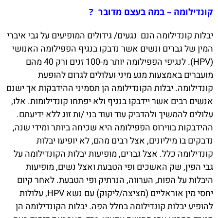
קונדילומה – במה בעצם מדובר ?
יבלות קונדילומה הנם נגעים/ גידולים המופיעים על גבי איברי
המין של גברים ונשים אשר נדבקו בנגיף הפפילומה האנושי
(HPV). לנגיפי הפפילומה יותר מ-100 זנים ורק 40 מהם
מועברים באמצעות מגע מיני ועלולים לגרום להופעת
קונדילומה. יבלות הקונדילומה הן תסמיני ההידבקות אך ישנם
אנשים רבים אשר יידבקו בנגיף ולא יפתחו קונדילומות. אלו,
עלולים להמשיך ולהדביק עוד ועוד בני /ות זוג ללא ידיעתם.
ההידבקות בווירוס הפפילומה היא שכיחה ביותר ומידי שנה,
נדבקים בו מיליונים, אצל רבים מהם, לא יופיעו יבלות
קונדילומה כלל. אצל גברים, מופיעות יבלות הקונדילומה על
גבי הפין, שק האשכים ופי הטבעת ואצל נשים, מופיעות
היבלות על הפות, הערווה, הנרתיק ופי הטבעת. לאחר קיום
יחסי מין אוראליים (מציצה/ליקוק) עם נשא HPV, עלולות
להופיע יבלות קונדילומה בחלל הפה. יבלות הקונדילומה הן