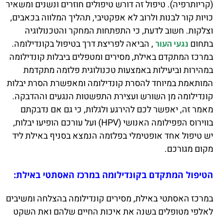
(קריותרפיה). טיפול זה דורש טיפולים חוזרים ונשנים ומשאיר
כויות קור לבנות ולרוב לא אפקטיבי, תהליך המלווה בכאבים,
וצלקות. חשוב לדעת, כי התפתחות המחקר והטכנולוגיה
בתחום
, הביאה לפריצת דרך בטיפול בקונדילומה.
נגעי העור
במרכז המתקדם באילת, מסירים ומטפלים ביבלות קונדילומה
במהירות וביעילות באמצעות טכנולוגית פלזמה מתקדמת
המותאמת במיוחד להסרת קונדילומה ומאפשרת הסרת יבלות
קונדילומה מן השורש ועצירת התפשטות הנגעים וההדבקה.
מאמר זה, יאפשר לכם להירגע ולגלות, כי גם אם נדבקתם
בווירוס הפפילומה האנושי (HPV) ועל עורכם הופיעו יבלות,
יש טיפול אחד אופטימלי בפלזמה הנמצא בסניף באילת ליד
מקום מגורכם.
הטיפול המתקדם בקונדילומה במרכז האסתטי באילת:
במרכז האסתטי באילת, מסירים קונדילומה בהצלחה ומשיבים
לאלפי מטופלים בשנה את איכות החיים שלהם ואת השקט