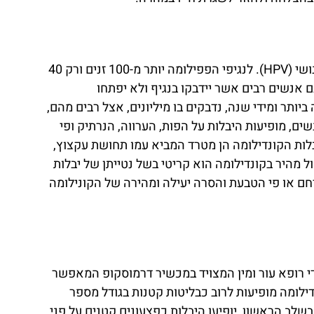
יבלות קונדילומה הנם נגעים/ גידולים המופיעים על גבי איברי המין של גברים ונשים אשר נדבקו בנגיף הפפילומה האנושי (HPV). לנגיפי הפפילומה יותר מ-100 זנים ורק 40
ם אנשים רבים אשר יידבקו בנגיף ולא יפתחו
ביותר ומידי שנה, נדבקים בו מיליונים, אצל רבים מהם,
שים, מופיעות היבלות על הפות, הערווה, הנרתיק ופי
ופיע יבלות קונדילומה בחלל הפה. יבלות הקונדילומה הן מטרד המביא עמו תחושת עקצוץ,
ל מהיר בקונדילומה הוא קריטי בשל נטייתן של יבלות
תחות ממאירות ולסרטן צוואר הרחם או פי הטבעת והסרה יעילה ומהירה של הקונילומה
ידי רופא עור ומין המצויד במכשיר דרמוסקופ המאפשר
לות הקונדילומה מופיעות לרוב כבליטות קטנות בגודל מספר
בשלב הראשון, יופיעו היבלות כפצעונים קטנים על פני