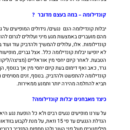
קונדילומה – במה בעצם מדובר ?
מהם מועברים באמצעות מגע מיני ועלולים לגרום להופ
קונדילומות. אלו, עלולים להמשיך ולהדביק עוד ועוד ב
לא יופיעו יבלות קונדילומה כלל. אצל גברים, מופיעו
גרד, כאב ואף דימום בעת קיום יחסי מין אך בנוסף, 
תביא להחלמה מהירה יותר ותמנע ממאירות.
כיצד מאבחנים יבלות קונדילומה?
על עורנו מופיעים נגעים רבים ולא כל הופעת נגע הי
הגדלת הנגעים עד פי 15 וזאת, על
מילימטרים מעל פני העור ולהן חספוס המזכיר כרובית 