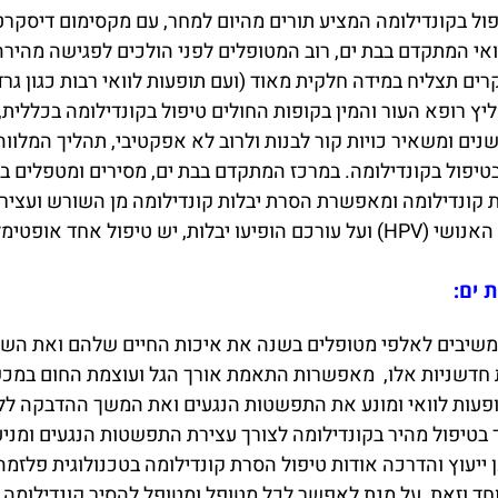
יפול בקונדילומה המציע תורים מהיום למחר, עם מקסימום דיסקרט
רפואי המתקדם בבת ים, רוב המטופלים לפני הולכים לפגישה מ
ים תצליח במידה חלקית מאוד (ועם תופעות לוואי רבות כגון גרד,
 רופא העור והמין בקופות החולים טיפול בקונדילומה בכללית,
 ונשנים ומשאיר כויות קור לבנות ולרוב לא אפקטיבי, תהליך המל
טיפול בקונדילומה. במרכז המתקדם בבת ים, מסירים ומטפלים בי
קונדילומה ומאפשרת הסרת יבלות קונדילומה מן השורש ועצי
בבת ים ליד מקום מגורכם.
 ים:
ומשיבים לאלפי מטופלים בשנה את איכות החיים שלהם ואת השקט
ת חדשניות אלו, מאפשרות התאמת אורך הגל ועוצמת החום במכש
ופעות לוואי ומונע את התפשטות הנגעים ואת המשך ההדבקה ללא
 בטיפול מהיר בקונדילומה לצורך עצירת התפשטות הנגעים ומניע
ייעוץ והדרכה אודות טיפול הסרת קונדילומה בטכנולוגית פלזמה
חד וזאת, על מנת לאפשר לכל מטופל ומטופל להסיר קונדילומה 