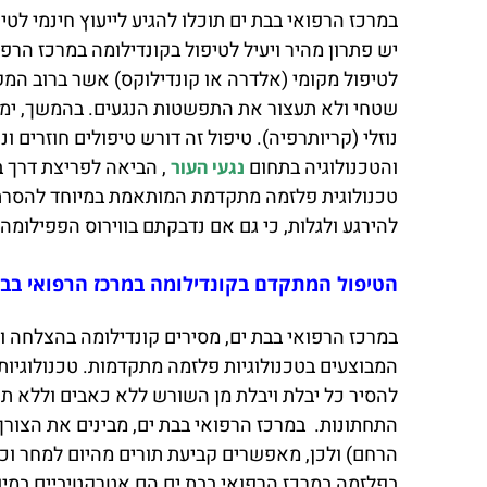
במרכז הרפואי בבת ים תוכלו להגיע לייעוץ חינמי לט
יש פתרון מהיר ויעיל לטיפול בקונדילומה במרכז ה
לטיפול מקומי (אלדרה או קונדילוקס) אשר ברוב המקר
שטחי ולא תעצור את התפשטות הנגעים. בהמשך, ימליץ
נוזלי (קריותרפיה). טיפול זה דורש טיפולים חוזרים
והטכנולוגיה בתחום
, הביאה לפריצת דרך ב
נגעי העור
טכנולוגית פלזמה מתקדמת המותאמת במיוחד להסרת 
להירגע ולגלות, כי גם אם נדבקתם בווירוס הפפילומה האנושי (HPV) ועל עורכם הופיעו יבלות, יש טיפול אחד אופטימלי בפלזמה הנמצא בסניף 
הטיפול המתקדם בקונדילומה במרכז הרפואי בבת
במרכז הרפואי בבת ים, מסירים קונדילומה בהצלחה 
המבוצעים בטכנולוגיות פלזמה מתקדמות. טכנולוגיו
להסיר כל יבלת ויבלת מן השורש ללא כאבים וללא ת
התחתונות. במרכז הרפואי בבת ים, מבינים את הצורך
הרחם) ולכן, מאפשרים קביעת תורים מהיום למחר וכן 
בפלזמה במרכז הרפואי בבת ים הם אטרקטיביים במיו