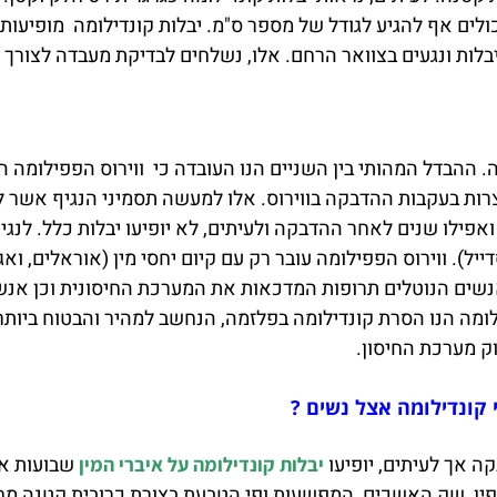
כולים אף להגיע לגודל של מספר ס"מ. יבלות קונדילומה מופיעות 
צרות בעקבות ההדבקה בווירוס. אלו למעשה תסמיני הנגיף אשר ל
אפילו שנים לאחר ההדבקה ולעיתים, לא יופיעו יבלות כלל. לנגי
ייל). ווירוס הפפילומה עובר רק עם קיום יחסי מין (אוראלים, ואג
נשים הנוטלים תרופות המדכאות את המערכת החיסונית וכן אנש
ילומה הנו הסרת קונדילומה בפלזמה, הנחשב למהיר והבטוח ביות
וק מערכת החיסון.
י קונדילומה אצל נשים ?
קה אך לעיתים, יופיעו
שבועות א
יבלות קונדילומה על איברי המין
הפין, שק האשכים, המפשעות ופי הטבעת בצורת כרובית קטנה מחו