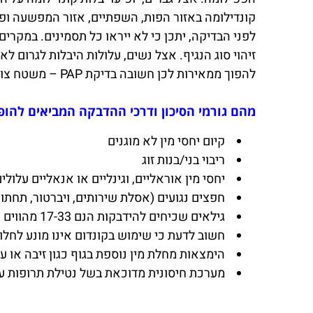
קונדילומה באזור הפות, השפתיים, אזור המפשעה ופ
לפני הבדיקה, יתכן כי לא ייראו כל תסמינים. במקר
זיהוי סוג הנגיף. אצל נשים, עלולות היבלות לגרום ל
להפוך ממאירות לכן חשובה בדיקת PAP – משטח צוואר הרחם אצל נשים לצורך שלילת ממאירות.
מהם גורמי הסיכון ודרכי ההדבקה המביאים להופ
קיום יחסי מין לא מוגנים
ריבוי בני/בנות זוג
יחסי מין אוראליים, וגינליים או אנאליים עלו
חפצים נגועים (אסלת שירותים, ויברטור, תחתוני
גילאים שכיחים להידבקות הנם 17-33 מהווים כ-90% מהסיכון להדבקה
חשוב לדעת כי שימוש בקונדום אינו מונע לחלו
הימצאות מחלת מין נוספת בגוף כגון זיבה או 
מערכת חיסונית מדוכאת בשל נטילת תרופות 