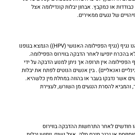
כבודדות או כמקבץ. אבחון יבלות קונדילומה אצל
רבים נוטים להתבלבל בין המילה פפילומה לקונדילומה. ההבדל המהותי בין השניים הנו העובדה כי ווירוס הפפילומה הנו נגיף (נגיף הפפילומה האנושי (HPV)) הנמצא בגופנו
א בהכרח יופיעו לאחר הדבקה בווירוס הפפילומה.
ף הפפילומה אין תרופה אך ניתן למנוע הדבקה על ידי
ינליים ואנאליים) . בין אנשים הנוטים לפתח את יבלות
ים אשר נדבקו בעבר או בהווה במחלת מין כלשהיא.
ר, והמביא להסרת הנגעים מן השורש, לעצירת
ו חודשים לאחר התרחשות ההדבקה בווירוס
ספסת או גרגר תירס חלק. אצל נשים, יופיעו יבלות