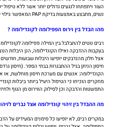
העור ויתפתחו לנגעים גדולים יותר אשר ללא טיפול י
נשים, מתבצע באמצעות בדיקת PAP המאפשר גילוי יבלות ונגעים בצוואר הרחם. אלו, נשלחים לבדיקת מעבדה לצורך זיהויים של נגעים ממאירים.
מהו הבדל בין וירוס הפפילומה לקונדילומה ?
בעקבות ההדבקה ואילו הקונדילומה, הנן היבלות הנו
אצל חלק מהנדבקים יופיעו היבלות שבועות, חודשים ו
חיסון הניתן בגיל ההתבגרות בבתי הספר. (חיסון גרדסד
הקונדילומה: אנשים עם מערכת חיסון מוחלשת, או א
מחקרים הוכיחו כי הטיפול היעיל ביותר ביבלות קונד
התפשטות והדבקה וכן לסילוק הווירוס מן הגוף ולחיז
מה ההבדל בין זיהוי קונדילומה אצל גברים לזיהו
במקרים רבים, לא יופיעו כל סימנים המעידים על הדב
הפפילומה. אצל גברים, יופיעו יבלות קונדילומה על 