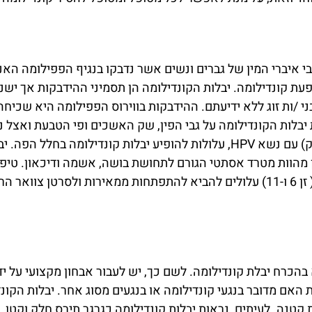
עת קונדילומה. יבלות הקונדילומה הן תסמיני ההידבקות אך ישנ
ני /ות זוג ללא ידיעתם. ההידבקות בווירוס הפפילומה היא שכיחה 
ת יבלות הקונדילומה על גבי הפין, שק האשכים ופי הטבעת ואצל נ
הטבעת. לאחר קיום יחסי מין אוראליים (מציצה/ליקוק) עם נשא HPV, עלולות לה
הן מהוות מטרד אסתטי הגורם לתחושת בושה, אשמה ודיכאון. טיפו
קונדילומה להתפשט ולהדביק. בנוסף, זנים מסוימים ( זן 6 ו-11) עלולים להביא להתפ
א בהכרח יבלת קונדילומה. לשם כך, יש לעבור אבחון מקצועי על 
 מנת לקבוע בוודאות האם מדובר בנגעי קונדילומה או בנגעים מסוג אחר. יב
קטנה. לעיתים, נראות יבלות קונדילומה כגרגר תירס חלק וקטן. 