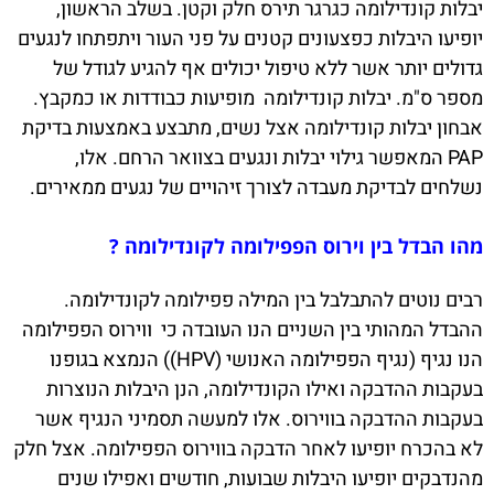
יבלות קונדילומה כגרגר תירס חלק וקטן. בשלב הראשון,
יופיעו היבלות כפצעונים קטנים על פני העור ויתפתחו לנגעים
גדולים יותר אשר ללא טיפול יכולים אף להגיע לגודל של
מספר ס"מ. יבלות קונדילומה מופיעות כבודדות או כמקבץ.
אבחון יבלות קונדילומה אצל נשים, מתבצע באמצעות בדיקת
PAP המאפשר גילוי יבלות ונגעים בצוואר הרחם. אלו,
נשלחים לבדיקת מעבדה לצורך זיהויים של נגעים ממאירים.
מהו הבדל בין וירוס הפפילומה לקונדילומה ?
רבים נוטים להתבלבל בין המילה פפילומה לקונדילומה.
ההבדל המהותי בין השניים הנו העובדה כי ווירוס הפפילומה
הנו נגיף (נגיף הפפילומה האנושי (HPV)) הנמצא בגופנו
בעקבות ההדבקה ואילו הקונדילומה, הנן היבלות הנוצרות
בעקבות ההדבקה בווירוס. אלו למעשה תסמיני הנגיף אשר
לא בהכרח יופיעו לאחר הדבקה בווירוס הפפילומה. אצל חלק
מהנדבקים יופיעו היבלות שבועות, חודשים ואפילו שנים