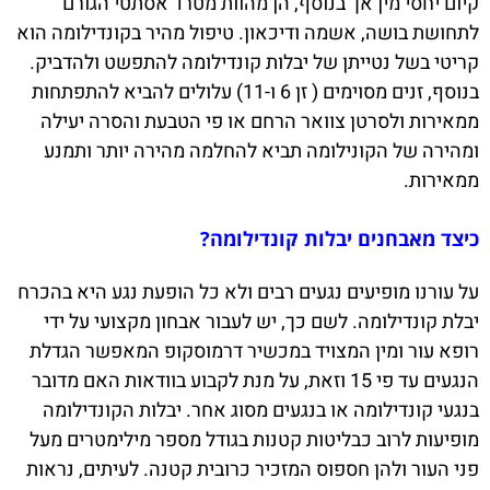
קיום יחסי מין אך בנוסף, הן מהוות מטרד אסתטי הגורם
לתחושת בושה, אשמה ודיכאון. טיפול מהיר בקונדילומה הוא
קריטי בשל נטייתן של יבלות קונדילומה להתפשט ולהדביק.
בנוסף, זנים מסוימים ( זן 6 ו-11) עלולים להביא להתפתחות
ממאירות ולסרטן צוואר הרחם או פי הטבעת והסרה יעילה
ומהירה של הקונילומה תביא להחלמה מהירה יותר ותמנע
ממאירות.
כיצד מאבחנים יבלות קונדילומה?
על עורנו מופיעים נגעים רבים ולא כל הופעת נגע היא בהכרח
יבלת קונדילומה. לשם כך, יש לעבור אבחון מקצועי על ידי
רופא עור ומין המצויד במכשיר דרמוסקופ המאפשר הגדלת
הנגעים עד פי 15 וזאת, על מנת לקבוע בוודאות האם מדובר
בנגעי קונדילומה או בנגעים מסוג אחר. יבלות הקונדילומה
מופיעות לרוב כבליטות קטנות בגודל מספר מילימטרים מעל
פני העור ולהן חספוס המזכיר כרובית קטנה. לעיתים, נראות