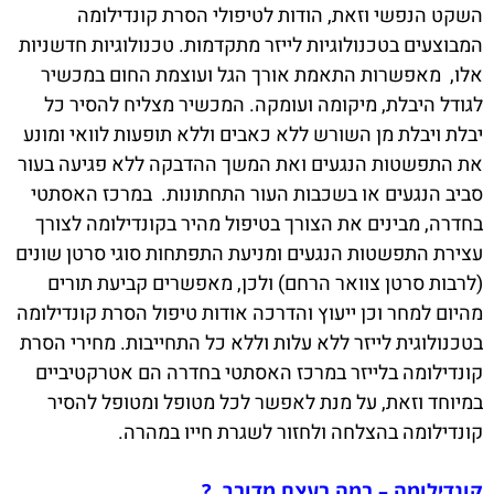
השקט הנפשי וזאת, הודות לטיפולי הסרת קונדילומה
המבוצעים בטכנולוגיות לייזר מתקדמות. טכנולוגיות חדשניות
אלו, מאפשרות התאמת אורך הגל ועוצמת החום במכשיר
לגודל היבלת, מיקומה ועומקה. המכשיר מצליח להסיר כל
יבלת ויבלת מן השורש ללא כאבים וללא תופעות לוואי ומונע
את התפשטות הנגעים ואת המשך ההדבקה ללא פגיעה בעור
סביב הנגעים או בשכבות העור התחתונות. במרכז האסתטי
בחדרה, מבינים את הצורך בטיפול מהיר בקונדילומה לצורך
עצירת התפשטות הנגעים ומניעת התפתחות סוגי סרטן שונים
(לרבות סרטן צוואר הרחם) ולכן, מאפשרים קביעת תורים
מהיום למחר וכן ייעוץ והדרכה אודות טיפול הסרת קונדילומה
בטכנולוגית לייזר ללא עלות וללא כל התחייבות. מחירי הסרת
קונדילומה בלייזר במרכז האסתטי בחדרה הם אטרקטיביים
במיוחד וזאת, על מנת לאפשר לכל מטופל ומטופל להסיר
קונדילומה בהצלחה ולחזור לשגרת חייו במהרה.
קונדילומה – במה בעצם מדובר ?