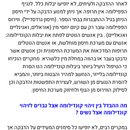
לאחר ההדבקה ולעיתים, לא יופיעו יבלות כלל. לנגיף
הפפילומה אין תרופה אך ניתן למנוע הדבקה על ידי חיסון
הניתן בגיל ההתבגרות בבתי הספר. (חיסון גרדסדייל). ווירוס
הפפילומה עובר רק עם קיום יחסי מין (אוראלים, ואגינליים
ואנאליים) . בין אנשים הנוטים לפתח את יבלות הקונדילומה:
אנשים עם מערכת חיסון מוחלשת, או אנשים הנוטלים
תרופות המדכאות את המערכת החיסונית וכן אנשים אשר
נדבקו בעבר או בהווה במחלת מין כלשהיא. מחקרים הוכיחו
כי הטיפול היעיל ביותר ביבלות קונדילומה הנו הסרת
קונדילומה בלייזר, הנחשב למהיר והבטוח ביותר, והמביא
להסרת הנגעים מן השורש, לעצירת התפשטות והדבקה וכן
לסילוק הווירוס מן הגוף ולחיזוק מערכת החיסון.
מה ההבדל בין זיהוי קונדילומה אצל גברים לזיהוי
קונדילומה אצל נשים ?
במקרים רבים, לא יופיעו כל סימנים המעידים על הדבקה אך