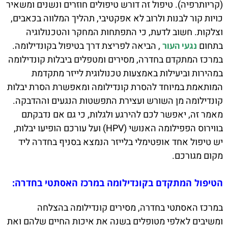
(קריותרפיה). טיפול זה דורש טיפולים חוזרים ונשנים ומשאיר
כויות קור לבנות ולרוב לא אפקטיבי, תהליך המלווה בכאבים,
וצלקות. חשוב לדעת, כי התפתחות המחקר והטכנולוגיה
בתחום
, הביאה לפריצת דרך בטיפול בקונדילומה.
נגעי העור
במרכז המתקדם בחדרה, מסירים ומטפלים ביבלות קונדילומה
במהירות וביעילות באמצעות טכנולוגית לייזר מתקדמת
המותאמת במיוחד להסרת קונדילומה ומאפשרת הסרת יבלות
קונדילומה מן השורש ועצירת התפשטות הנגעים וההדבקה.
מאמר זה, יאפשר לכם להירגע ולגלות, כי גם אם נדבקתם
בווירוס הפפילומה האנושי (HPV) ועל עורכם הופיעו יבלות,
יש טיפול אחד אופטימלי בלייזר הנמצא בסניף בחדרה ליד
מקום מגורכם.
הטיפול המתקדם בקונדילומה במרכז האסתטי בחדרה:
במרכז האסתטי בחדרה, מסירים קונדילומה בהצלחה
ומשיבים לאלפי מטופלים בשנה את איכות החיים שלהם ואת