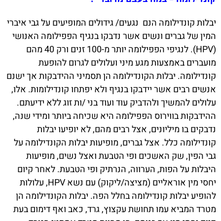
יבלות קונדילומה הנם נגעים/ גידולים המופיעים על גבי איברי
המין של גברים ונשים אשר נדבקו בנגיף הפפילומה האנושי
(HPV). לנגיפי הפפילומה יותר מ-100 זנים ורק 40 מהם
מועברים באמצעות מגע מיני ועלולים לגרום להופעת
קונדילומה. יבלות הקונדילומה הן תסמיני ההידבקות אך ישנם
אנשים רבים אשר יידבקו בנגיף ולא יפתחו קונדילומות. אלו,
עלולים להמשיך ולהדביק עוד ועוד בני /ות זוג ללא ידיעתם.
ההידבקות בווירוס הפפילומה היא שכיחה ביותר ומידי שנה,
נדבקים בו מיליונים, אצל רבים מהם, לא יופיעו יבלות
קונדילומה כלל. אצל גברים, מופיעות יבלות הקונדילומה על
גבי הפין, שק האשכים ופי הטבעת ואצל נשים, מופיעות
היבלות על הפות, הערווה, הנרתיק ופי הטבעת. לאחר קיום
יחסי מין אוראליים (מציצה/ליקוק) עם נשא HPV, עלולות
להופיע יבלות קונדילומה בחלל הפה. יבלות הקונדילומה הן
מטרד המביא עמו תחושת עקצוץ, גרד, כאב ואף דימום בעת