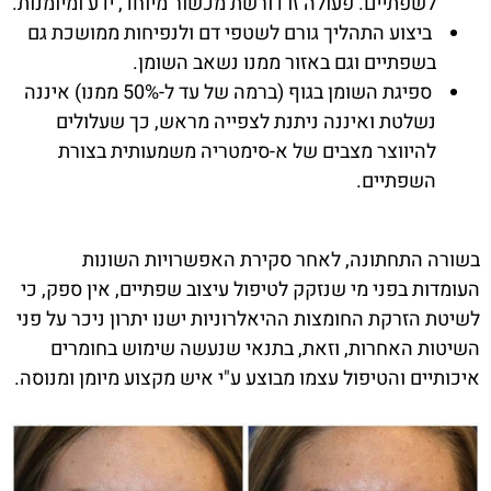
לשפתיים. פעולה זו דורשת מכשור מיוחד, ידע ומיומנות.
ביצוע התהליך גורם לשטפי דם ולנפיחות ממושכת גם
בשפתיים וגם באזור ממנו נשאב השומן.
ספיגת השומן בגוף (ברמה של עד ל-50% ממנו) איננה
נשלטת ואיננה ניתנת לצפייה מראש, כך שעלולים
להיווצר מצבים של א-סימטריה משמעותית בצורת
השפתיים.
בשורה התחתונה, לאחר סקירת האפשרויות השונות
העומדות בפני מי שנזקק לטיפול עיצוב שפתיים, אין ספק, כי
לשיטת הזרקת החומצות ההיאלרוניות ישנו יתרון ניכר על פני
השיטות האחרות, וזאת, בתנאי שנעשה שימוש בחומרים
איכותיים והטיפול עצמו מבוצע ע"י איש מקצוע מיומן ומנוסה.