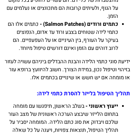
מהצטברות של כלי דם. הם עשויים להופיע בכל מקום
על הגוף, ולעיתים קרובות הם מתכווצים או נעלמים עם
הזמן.
כתמים ורודים (Salmon Patches) -
כתמים אלו הם
כתמי לידה שטוחים בצבע ורוד עד אדום, הנפוצים
בעיקר על העורף, בין העיניים או על העפעפיים. הם
לרוב דוהים עם הזמן ואינם דורשים טיפול מיוחד.
ידיעת סוגי כתמי הלידה והבנת ההבדלים ביניהם עשויה לעזור
בזיהוי וטיפול נכון, במידת הצורך. חשוב להיוועץ ברופא עור
או מומחה אם יש חשש או שינויים בכתמים אלו.
תהליך הטיפול בלייזר להסרת כתמי לידה:
ייעוץ ראשוני -
בשלב הראשון, תיפגשו עם מומחה
בתחום הלייזר שיבצע הערכה ראשונית של מצב העור
שלכם ויבדוק את סוג כתם הלידה. המומחה יסביר על
תהליך הטיפול, תוצאות צפויות, ויענה על כל שאלה