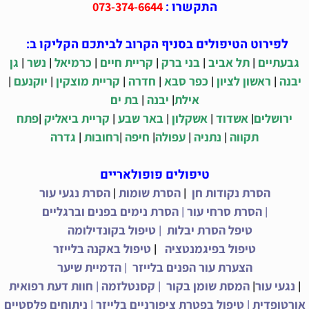
התקשרו :
073-374-6644
לפירוט הטיפולים בסניף הקרוב לביתכם הקליקו ב:
|
|
|
|
|
|
גבעתיים
תל אביב
בני ברק
קריית חיים
כרמיאל
נשר
גן
|
|
|
|
|
|
יבנה
ראשון לציון
כפר סבא
חדרה
קריית מוצקין
יוקנעם
|
|
אילת
יבנה
בת ים
|
|
|
|
|
ירושלים
אשדוד
אשקלון
באר שבע
קריית ביאליק
פתח
|
|
|
|
|
תקווה
נתניה
עפולה
חיפה
רחובות
גדרה
טיפולים פופולאריים
|
|
הסרת נקודות חן
הסרת שומות
הסרת נגעי עור
|
|
הסרת סרחי עור
הסרת נימים בפנים וברגליים
|
טיפל הסרת יבלות
טיפול בקונדילומה
|
טיפול בפיגמנטציה
טיפול באקנה בלייזר
|
הצערת עור הפנים בלייזר
הדמיית שיער
|
|
|
|
נגעי עור
המסת שומן בקור
קסנטלזמה
חוות דעת רפואית
|
|
אורטופדית
טיפול בפטרת ציפורניים בלייזר
ניתוחים פלסטיים