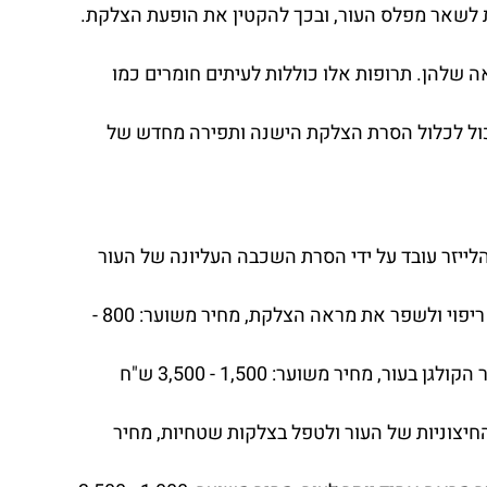
ת לשאר מפלס העור, ובכך להקטין את הופעת הצלקת.
ה שלהן. תרופות אלו כוללות לעיתים חומרים כמו
 יכול לכלול הסרת הצלקת הישנה ותפירה מחדש של
לייזר עובד על ידי הסרת השכבה העליונה של העור
טיפולי פלזמה עוברים תהליך של שימוש בפלזמה עשירה בטסיות דם כדי לקדם ריפוי ולשפר את מראה הצלקת, מחיר משוער: 800 -
טיפולי מיקרו-נידלינג כוללים שימוש במחטים זעירות כדי לעורר את ייצור הקולגן בעור, מחיר משוער: 1,500 - 3,500 ש"ח
חיצוניות של העור ולטפל בצלקות שטחיות, מחיר