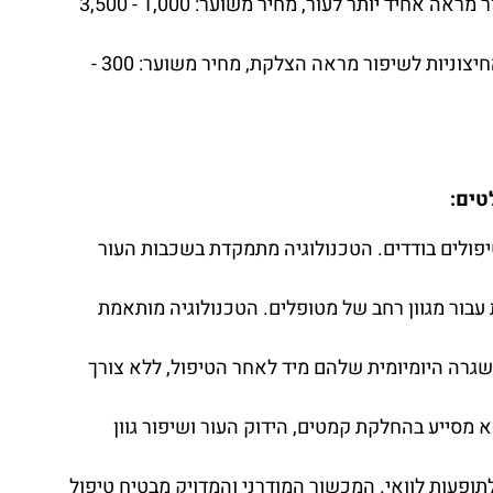
טיפולי הזרקות כוללים שימוש בחומרי מילוי כדי לשפר את מראה הצלקת וליצור מראה אחיד יותר לעור, מחיר משוער: 1,000 - 3,500
מיקרודרמבריישן היא טכניקה הכוללת שיוף עדין של שכבות העור החיצוניות לשיפור מראה הצלקת, מחיר משוער: 300 -
מספר טיפולים בודדים. הטכנולוגיה מתמקדת בשכבות העור
אלית עבור מגוון רחב של מטופלים. הטכנולוגיה מותאמת
לחזור לשגרה היומיומית שלהם מיד לאחר הטיפול, ללא צורך
מראה העור. הוא מסייע בהחלקת קמטים, הידוק העור ושיפור גוון
ן לתופעות לוואי. המכשור המודרני והמדויק מבטיח טיפול