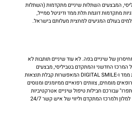
ליסי, המבצעים השתלות שיניים מתקדמות (השתלות
באמצעות טכנולוגיות מתקדמות דוגמת תלת ממד ודיגיטל סמייל,
מים בעולם המגיעים למחצית מעלותם בישראל.
יסרון של שיניים בפה. לא עוד שיניים תותבות לא
של המרכז החדשני והמתקדם בטביליסי, מבצעים
השתלות שיניים מתקדמות בסטנדרטים אירופאיים באמצעות המכשור הטוב בעולם וכן טכנולוגיות מתקדמות כגון תלת ממד ו-DIGITAL SMILE המאפשרות קבלת תוצאות
פאים מומחים, צוותים רפואיים ממיומנים ומנוסים
פרו" עבורכם חבילות טיפול שיניים אטרקטיביות
הכוללות שהות במלונות 4-5 כוכבים, מתורגמנית צמודה לכל אורך השהות והטיפולים, הסעות צמודות משדה התעופה למלון ולמרכז המתקדם וליווי של איש קשר 24/7