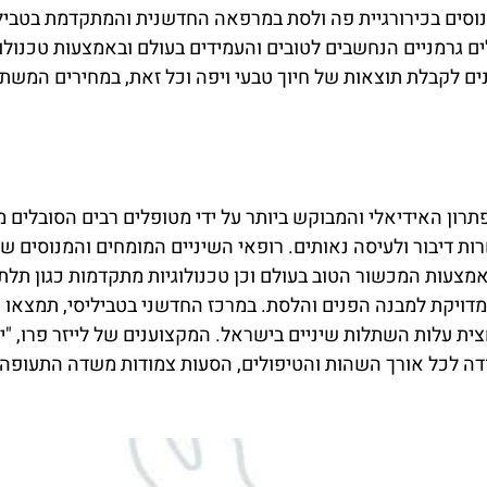
מנוסים בכירורגיית פה ולסת במרפאה החדשנית והמתקדמת בטבי
ות והשתלות שיניים אול און 4) עם שתלים גרמניים הנחשבים לטובים והעמידים בעולם ו
לקבלת תוצאות של חיוך טבעי ויפה וכל זאת, במחירים המשתל
רון האידיאלי והמבוקש ביותר על ידי מטופלים רבים הסובלים מח
שרות דיבור ולעיסה נאותים. רופאי השיניים המומחים והמנוסים 
ויקת למבנה הפנים והלסת. במרכז החדשני בטביליסי, תמצאו רו
ית עלות השתלות שיניים בישראל. המקצוענים של לייזר פרו, "ית