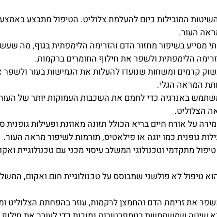
ן השיטות המובילות כיום להעלמת צלוליט. הטיפול מתבצע באמצעו
ראה העור.
תי מסייע בשיפור מחזור הדם והזרימה הלימפתית בגוף, מה שעש
זרימה הלימפתית ולשפר את חילוף החומרים ברקמות.
שוק קרמים ומשחות שנועדו להעלות את הגמישות בעור ולשפר את
חתת המראה הגלי.
 משתמש באנרגיה כדי לחמם את השכבות העמוקות יותר של העור,
אה הצלוליט.
רה על אורח חיים בריא הכולל תזונה מאוזנת ופעילות גופנית ס
עילות גופנית כמו יוגה או פילאטיס, תורמות לשיפור מראה העור.
טיפול מתקדמי וטכנולוגי המשלב עיסוי מכני עם טכנולוגיית ואק
וא טיפול לא פולשני שמבוסס על טכנולוגיית חום ואקום, המשלב
שפר את זרימת הדם והחמצן לרקמות, עוזר בהפחתת הצלוליט ו
א שיטה שמשתמשת בטמפרטורות נמוכות כדי לעורר את חילוף ה