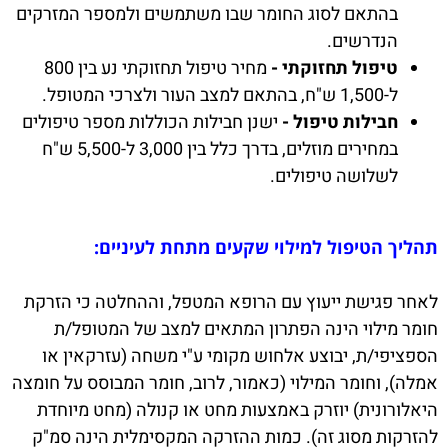
בהתאם לסוג החומר שבו משתמשים ולמספר המזרקים
הנדרשים.
טיפול תחזוקתי -
מחיר טיפול תחזוקתי נע בין 800
ל-1,500 ש"ח, בהתאם למצב העור ולצרכי המטופל.
חבילות טיפול -
ישנן חבילות הכוללות מספר טיפולים
במחירים מוזלים, בדרך כלל בין 3,000 ל-5,500 ש"ח
לשלושה טיפולים.
תהליך הטיפול למילוי שקעים מתחת לעיניים:
לאחר פגישת ייעוץ עם הרופא המטפל, וההחלטה כי הזרקת
חומר מילוי הינה הפתרון המתאים למצב של המטופל/ת
הספציפי/ת, יבוצע אלחוש מקומי ע"י משחה (עזרקאין או
אמלה), וחומר המילוי (כאמור, לרוב, חומר המבוסס על חומצה
היאלורונית) יוזרק באמצעות מחט או קנולה (מחט מיוחדת
להזרקות מסוג זה). כמות ההזרקה המקסימלית הינה סמ"ק