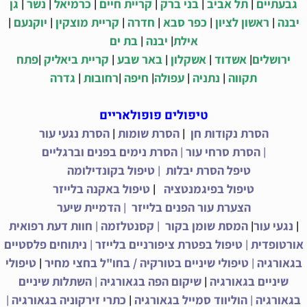
|
|
|
|
|
|
גבעתיים
תל אביב
בני ברק
קריית חיים
כרמיאל
נשר
גן
|
|
|
|
|
|
יבנה
ראשון לציון
כפר סבא
חדרה
קריית מוצקין
יוקנעם
|
|
אילת
יבנה
בת ים
|
|
|
|
|
ירושלים
אשדוד
אשקלון
באר שבע
קריית ביאליק
פתח
|
|
|
|
|
תקווה
נתניה
עפולה
חיפה
רחובות
גדרה
טיפולים פופולאריים
|
|
הסרת נקודות חן
הסרת שומות
הסרת נגעי עור
|
|
הסרת סרחי עור
הסרת נימים בפנים וברגליים
|
טיפל הסרת יבלות
טיפול בקונדילומה
|
טיפול בפיגמנטציה
טיפול באקנה בלייזר
|
הצערת עור הפנים בלייזר
הדמיית שיער
|
|
|
|
נגעי עור
המסת שומן בקור
קסנטלזמה
חוות דעת רפואית
|
|
אורטופדית
טיפול בפטרת ציפורניים בלייזר
ניתוחים פלסטיים
|
|
בגאורגיה
טיפולי שיניים בטורקיה / בחו"ל בחצי מחיר
טיפולי
|
|
שיניים בגאורגיה
שיקום הפה בגאורגיה
השתלות שיניים
|
|
|
בגאורגיה
הוליווד סמייל בגאורגיה
כתרי זירקוניה בגאורגיה