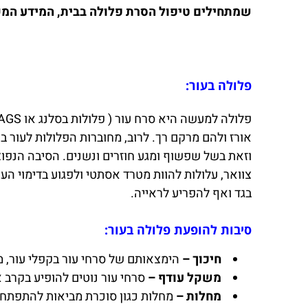
שמתחילים טיפול הסרת פלולה בבית, המידע המקי
פלולה בעור:
פלולה למעשה היא סרח עור ( פלולות בסלנג או SKIN TAGS) הנם
אורז ולהם מרקם רך. לרוב, מחוברות הפלולות לעור בא
וזאת בשל שפשוף ומגע חוזרים ונשנים. הסיבה הנפוצ
צוואר, עלולות להוות מטרד אסתטי ולפגוע בדימוי הע
בגד ואף להפריע לראייה.
סיבות להופעת פלולה בעור:
חיכוך –
הימצאותם של סרחי עור בקפלי עור, מע
משקל עודף –
סרחי עור נוטים להופיע בקרב 
מחלות –
מחלות כגון סוכרת מביאות להתפתחות