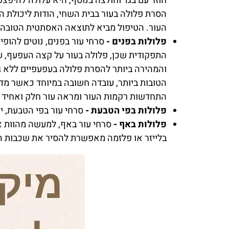
חוזר עם בגד וחולצה בנוסף, היא עלולה להיפצע
הסרת פלולה בעור בבית השחי, הודות ליכולת ה
העור. הטיפול מביא לתוצאה האסתטית הטובה 
פלולות בפנים -
סרחי עור בפנים, נוטים להופ
התפקודית שכן, פלולה בעור על קצה העפעף, על
והמהירה ביותר להסרת פלולה בעפעפיים ללא גר
הטובות ביותר, עובדה חשובה במיוחד כאשר מדו
התחדשות רקמות העור ומראה עור חלק ואחיד ל
פלולות בפי הטבעת -
סרחי עור בפי הטבעת, י
פלולות באף -
סרחי עור באף, למעשה מהוות א
בלייזר או פלזמה מאפשרת להסיר את שכבות הנ