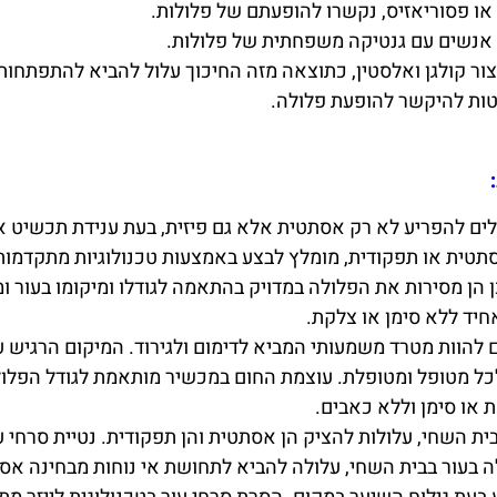
 או פסוריאזיס, נקשרו להופעתם של פלולות.
ב אנשים עם גנטיקה משפחתית של פלולות.
ור קולגן ואלסטין, כתוצאה מזה החיכוך עלול להביא להתפתחות
נוטות להיקשר להופעת פלולה.
:
לים להפריע לא רק אסתטית אלא גם פיזית, בעת ענידת תכשיט א
טית או תפקודית, מומלץ לבצע באמצעות טכנולוגיות מתקדמות 
שכן הן מסירות את הפלולה במדויק בהתאמה לגודלו ומיקומו בעור
יד ללא סימן או צלקת.
להוות מטרד משמעותי המביא לדימום ולגירוד. המיקום הרגיש ע
ל מטופל ומטופלת. עוצמת החום במכשיר מותאמת לגודל הפלולה
או סימן וללא כאבים.
ית השחי, עלולות להציק הן אסתטית והן תפקודית. נטיית סרחי 
ה בעור בבית השחי, עלולה להביא לתחושת אי נוחות מבחינה אסת