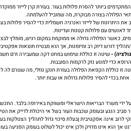
המתקדמים ביותר להסרת פלולות בעור. בעזרת קרן לייזר ממוקדת,
 תאי הפלולה בצורה מבוקרת, מה שמוביל להעלמתה.
את היתרונות של לייזר ואנרגיה חשמלית כדי להסיר פלולות בעו
ד לאנשים עם פלולות קטנות ועדינות.
ים, כאשר הפלולה גדולה או ממוקמת במקום רגיש, מומלץ לבצע 
ליך דורש דיוק רב ומיומנות, אך הוא מבטיח תוצאות אפקטיביות
לציה) -
שיטה זו כוללת שימוש במחט דקה שמעבירה זרם חשמל
רופא כדי למנוע נזק לרקמות הסובבות.
ה זו כוללת הקפאת הפלולה בעזרת חנקן נוזלי, מה שגורם לה ל
אחת בכדי להסיר פלולות גדולות או עבות יותר.
 ידי משרד הבריאות הישראלי ומשווקת באירופה בלבד. התכשי
ר סביב הנגע ובעומק שכבות העור בשל אי היכולת לדייק את הטי
י לרוב אינה אפקטיבית ןבעלת סיכוי גדול לתהליך הצטלקות בעו
ט אך הוא אינו מדויק ולכן אינו יכול לשלוט בעומק הפגיעה בעו