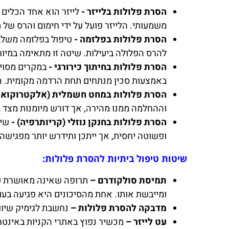
הסרת פלולות בלייזר -
לייזר הוא אחד הכלים 
משמעותי. הלייזר פועל על ידי חימום והרס של
הסרת פלולות בפלזמה -
טיפול בפלזמה משלב 
להרס הפלולה ביעילות. שיטה זו מתאימה במיוח
הסרת פלולות בחיתוך כירורגי -
במקרים מסוימ
באמצעות סכין מנתחים תחת הרדמה מקומית. התה
הסרת פלולות במחט חשמלית (אלקטרוקואגו
וההחלמה ממנו מהירה, אך דורש מיומנות מצד ה
הסרת פלולות בחנקן נוזלי (קריותרפיה) -
שיט
ופשוטה יחסית, אך ייתכן ותידרש יותר מפגישה 
שיטות טיפול ביתיות להסרת פלולות:
תמיסת סולקודרם –
תרופה שאינה מאושרת על
ומייבשת אותו. אחת מהסיכונים היא פגיעה בעו
מדבקה להסרת פלולות –
נחשבת לגימיק שיווק
עט לייזר –
מכשיר נפוץ באתרי הקניות באינטרנ