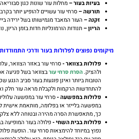
בעיות בעור –
מחלות עור שונות כגון סבוריאה
תורשה –
סרחי עור עשויים להופיע יותר בקר
זקנה –
העור המאבד מגמישותו בשל ירידה בייצ
הריון –
תנודות הורמונליות חדות בזמן הריון, 
מיקומים נפוצים לפלולות בעור ודרכי התמודדות
פלולות בצוואר -
סרחי עור באזור הצוואר, עלו
ולהציק.
בצוואר בשל פגיעה אסת
הסרת סרחי עור
הטובות ביותר ואינן פוגעות בעור סביב הנגע 
להתחדשות הרקמות ולקבלת מראה עור חלק ואח
פלולות במפשעה -
סרחי עור במפשעה עלולים 
במפשעה בלייזר או בפלזמה, מותאמת אישית לכ
כך, מתאפשרת הסרה מהירה ובטוחה ללא צלקת 
פלולות בבית השחי -
פלולה בעור המופיעה בב
נפוץ במיוחד להימצאות סרחי עור. הופעת פלול