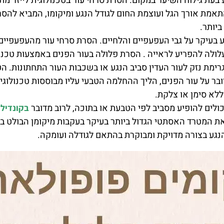
 בעת גילוח השיער במקום. הסרת סרחי עור בטכנולוגית לייזר מת
תאמת אורך הגל ועוצמת החום לגודל הנגע ומיקומו, המביא להסר
ביותר.
יע בעיקר על גבי העפעפיים והלחיים. הסרת סרחי עור מהעפעפיי
ולה להפריע לראייה . הסרת פלולה בעור הפנים באמצעות טכנול
ימת נזק לעור העדין סביב הנגע או בשכבות העור התחתונות. הט
בר על עור הפנים, הליך ההחלמה הטבעי עליו מבוססות טכנולוגי
לא סימן או צלקת.
כולים להופיע מסביב לפי הטבעת או בתוכה, לרוב מדובר
בקונדיל
ת המטרד האסתטי הגדול ביותר בעיקר בעקבות מיקומן הבולט במ
גע בצורה מדויקת ומבוקרת בהתאם לגודלה ועומקה.