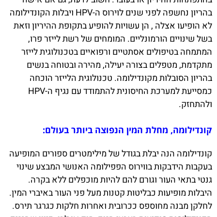
בהריון נחשפה לפני שנים לוירוס ה-HPV ויבלות הקונדילומה
לא הופיעו אצלה , הן עשויות להופיע בתקופת ההיריון וזאת
בשל שינויים הורמונליים. המומחים של רשת לייזר פרו,
המתמחה בטיפולים אסתטיים ורפואיים בטכנולוגית לייזר
מתקדמת, מטפלים בצורה יעילה, מהירה ובטוחה בנשים
בהריון הסובלות מקונדילומה. טכנולוגית הלייזר הוכחה
כמסייעת למערכת החיסונית להתמודד עם נגיף ה-HPV
ולהתחזק.
קונדילומה, מחלת המין הנפוצה ביותר בעולם:
קונדילומה הנה יבלת בגודל של מילימטרים ספורים המופיעה
בעקבות הידבקות בווירוס הפפילומה האנושי המבצע שינוי
גנטי בתאי העור וגורם להם להיות מוכפלים ללא בקרה.
היבלות מופיעות כבליטות קטנות מעל פני העור באיברי המין.
לחלקן מבנה מחוספס ככרובית ואחרות חלקות כגרגר תירס.