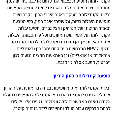
הקונדילומות מופיעות בצבעי הגוף, חום או לבן. כיוון שהנגיף
מתפתח בצורה אופטימלית באזורים לחים למחצה, מופיעות
יבלות הקונדילומה בעיקר באזור איברי המין. בקרב נשים,
מופיעות היבלות בפות, על שפתי איבר המין, בפי הטבעת
ובאזור החיצוני של הנרתיק ואצל גברים, יופיעו יבלות
הקונדילומה על הפין, שק האשכים ועל פי הטבעת. היבלות
אינן מכאיבות אך הן מגרדות ואף עלולות לדמם. ההדבקה
בנגיף ה-HPV מתרחשת בעת קיום יחסי מין (ואגינליים,
אוראליים או אנאליים) וכן באמצעות חפצים נגועים כגון
ויברטור, מושב אסלה או מגבת.
הופעת קונדילומה בזמן היריון:
יבלות הקונדילומה אינן משפיעות בצורה בריאותית על ההריון
או הלידה פרט למקרים בהם נגעי הקונדילמה מופיעים בתעלת
הלידה ואינם מאפשרים לידה ווגינלית. נגעים אלו עלולים
להיות מדבקים עבור הוולד ומחייבים לידה בניתוח קיסרי.