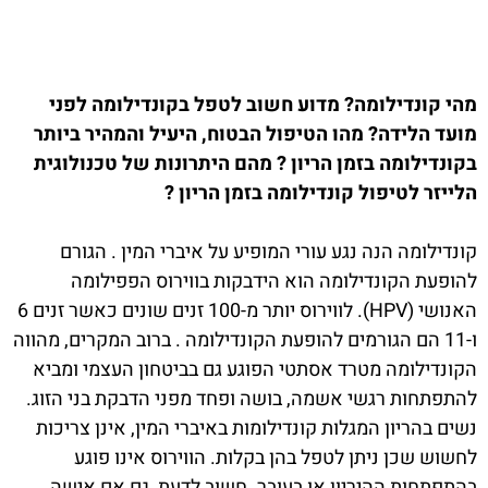
מהי קונדילומה? מדוע חשוב לטפל בקונדילומה לפני
מועד הלידה? מהו הטיפול הבטוח, היעיל והמהיר ביותר
בקונדילומה בזמן הריון ? מהם היתרונות של טכנולוגית
הלייזר לטיפול קונדילומה בזמן הריון ?
קונדילומה הנה נגע עורי המופיע על איברי המין . הגורם
להופעת הקונדילומה הוא הידבקות בווירוס הפפילומה
האנושי (HPV). לווירוס יותר מ-100 זנים שונים כאשר זנים 6
ו-11 הם הגורמים להופעת הקונדילומה . ברוב המקרים, מהווה
הקונדילומה מטרד אסתטי הפוגע גם בביטחון העצמי ומביא
להתפתחות רגשי אשמה, בושה ופחד מפני הדבקת בני הזוג.
נשים בהריון המגלות קונדילומות באיברי המין, אינן צריכות
לחשוש שכן ניתן לטפל בהן בקלות. הווירוס אינו פוגע
בהתפתחות ההיריון או בעובר. חשוב לדעת, גם אם אישה