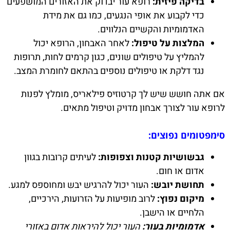
בדיקה פיזית:
רופא עור יבדוק את האזורים המושפעים
כדי לקבוע את אופי הנגעים, כמו גם את מידת
האדמומיות והקשיים הנלווים.
המלצות על טיפול:
לאחר האבחון, הרופא יכול
להמליץ על טיפולים שונים, כגון קרמים לחות, תרופות
נגד דלקת או טיפולים נוספים בהתאם לחומרת המצב.
אם אתה חושש שיש לך קרטוזיס פילאריס, מומלץ לפנות
לרופא עור לצורך אבחון מדויק וטיפול מתאים.
סימפטומים נפוצים:
גבשושיות קטנות וצפופות:
לעיתים קרובות בגוון
אדום או חום.
תחושת יובש:
העור יכול להרגיש יבש ומחוספס למגע.
מיקום נפוץ:
לרוב מופיעות על הזרועות, הירכיים,
הלחיים או הישבן.
אדמומיות בעור:
העור יכול להיראות אדום באזורי